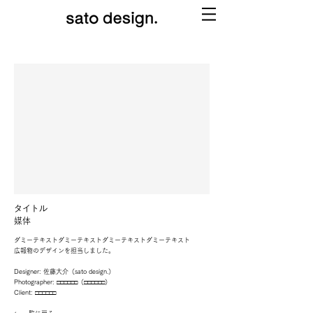
タイトル
媒体
ダミーテキストダミーテキストダミーテキストダミーテキスト
広報物のデザインを担当しました。
Designer: 佐藤大介（sato design.）
Photographer: □□□□□□（□
□
□
□
□
□）
Client: □
□
□
□
□
□