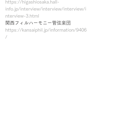
https://higashiosaka.hall-
info.jp/interview/interview/interview/i
nterview-3.html
関西フィルハーモニー管弦楽団
https://kansaiphil.jp/information/9406
/