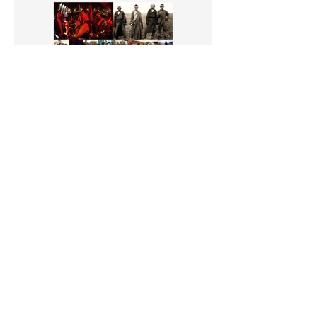
日本・モンゴル外交関係樹立50周年記念特別展
邂逅する写真たち——モンゴルの100年前と今
ポスター・フライヤー
国立民族学博物館の特別展「邂逅する写真たち——モンゴルの100年
前と今」
広報物のデザインを担当しました。
Designer: 佐藤大介（sato design.）
Client: 国立民族学博物館
← 一覧に戻る
©sato design. All Rights Reserved.