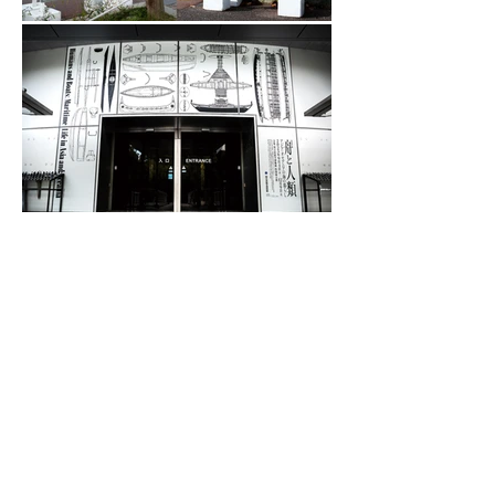
特別展
舟と人類―アジア・オセアニアの海の暮らし
看板
国立民族学博物館の展覧会
特別展「舟と人類―アジア・オセアニアの海の暮らし」
看板のデザインを担当しました。
Designer: 佐藤大介（sato design.）
← 一覧に戻る
©sato design. All Rights Reserved.