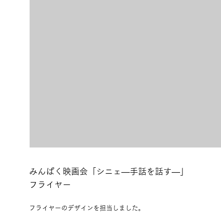
みんぱく映画会「シニェ—手話を話す—」
フライヤー
フライヤーのデザインを担当しました。