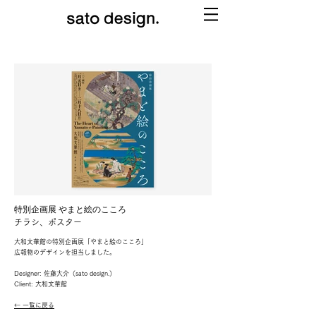
特別企画展 やまと絵のこころ
チラシ、ポスター
大和文華館の特別企画展「やまと絵のこころ」
広報物のデザインを担当しました。
Designer: 佐藤大介（sato design.）
Client: 大和文華館
← 一覧に戻る